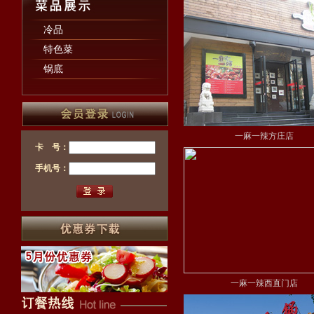
冷品
特色菜
锅底
一麻一辣方庄店
卡 号：
手机号：
一麻一辣西直门店