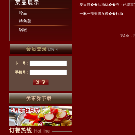
·
夏日特��活动优��券（已结束
冷品
·
一麻一辣美味互传��行动
特色菜
锅底
第1页，
卡 号：
手机号：