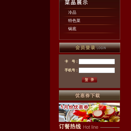
冷品
特色菜
锅底
卡 号：
手机号：